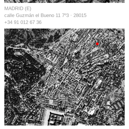
MADRID (E)
calle Guzmán el Bueno 11 7º3 · 28015
+34 91 012 67 36